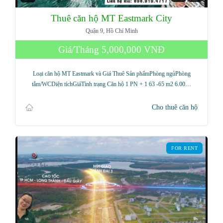
Thuê căn hộ MT Eastmark City
Quận 9, Hồ Chí Minh
Giá/Tháng
5,000,000 VNĐ
Loại căn hộ MT Eastmark và Giá Thuê Sản phẩmPhòng ngủPhòng
tắm/WCDiện tíchGiáTình trạng Căn hộ 1 PN + 1 63 -65 m2 6.00…
Cho thuê căn hộ
FOR RENT