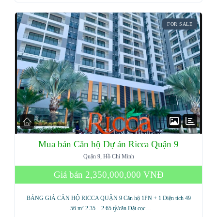
FOR SALE
Mua bán Căn hộ Dự án Ricca Quận 9
Quận 9, Hồ Chí Minh
Giá bán
2,350,000,000 VNĐ
BẢNG GIÁ CĂN HỘ RICCA QUẬN 9 Căn hộ 1PN + 1 Diện tích 49
– 56 m² 2.35 – 2.65 tỷ/căn Đặt cọc…