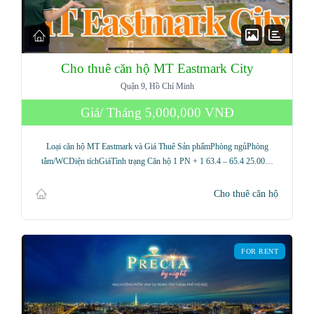
Cho thuê căn hộ MT Eastmark City
Quận 9, Hồ Chí Minh
Giá/ Tháng
5,000,000 VNĐ
Loại căn hộ MT Eastmark và Giá Thuê Sản phẩmPhòng ngủPhòng
tắm/WCDiện tíchGiáTình trạng Căn hộ 1 PN + 1 63.4 – 65.4 25.00…
Cho thuê căn hộ
FOR RENT