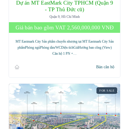
Dự án MT EastMark City TPHCM (Quận 9
- TP Thủ Đức cũ)
Quận 9, Hồ Chí Minh
Giá bán bao gồm VAT
2,560,000,000 VNĐ
MT Eastmark City Sản phẩm chuyển nhượng tại MT Eastmark City Sản
phẩmPhòng ngủPhòng tắm/WCDiện tíchGiáHướng ban công (View)
Căn hộ 1 PN +…
Bán căn hộ
FOR SALE