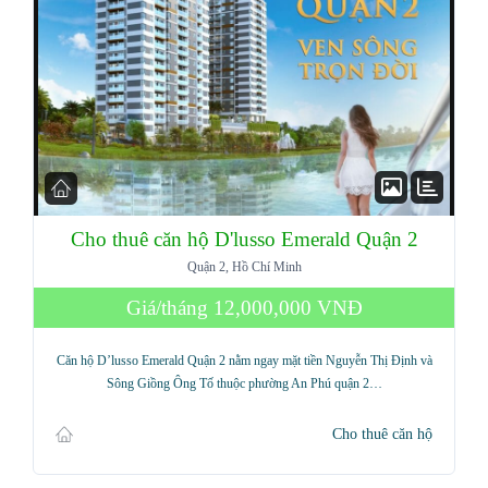
Cho thuê căn hộ D'lusso Emerald Quận 2
Quận 2, Hồ Chí Minh
Log in
Giá/tháng
12,000,000 VNĐ
Don't have an account?
Sign Up
Căn hộ D’lusso Emerald Quận 2 nằm ngay mặt tiền Nguyễn Thị Định và
Sông Giồng Ông Tố thuộc phường An Phú quận 2…
Username
Cho thuê căn hộ
Password