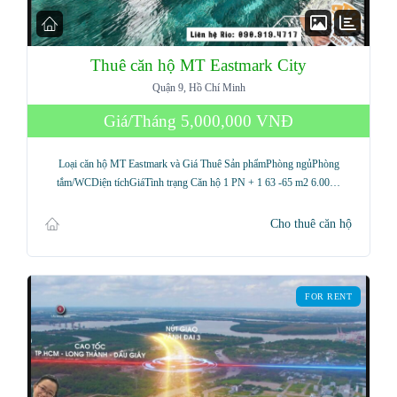
Thuê căn hộ MT Eastmark City
Quận 9, Hồ Chí Minh
Giá/Tháng
5,000,000 VNĐ
Loại căn hộ MT Eastmark và Giá Thuê Sản phẩmPhòng ngủPhòng
tắm/WCDiện tíchGiáTình trạng Căn hộ 1 PN + 1 63 -65 m2 6.00…
Cho thuê căn hộ
FOR RENT