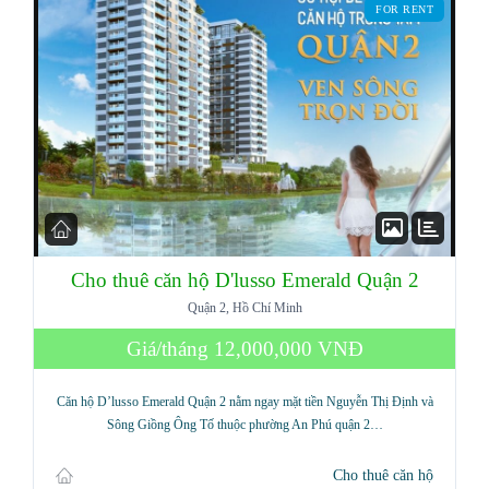
FOR RENT
Cho thuê căn hộ D'lusso Emerald Quận 2
Quận 2, Hồ Chí Minh
Log in
Giá/tháng
12,000,000 VNĐ
Don't have an account?
Sign Up
Căn hộ D’lusso Emerald Quận 2 nằm ngay mặt tiền Nguyễn Thị Định và
Username
Sông Giồng Ông Tố thuộc phường An Phú quận 2…
Cho thuê căn hộ