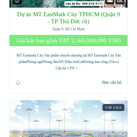
Dự án MT EastMark City TPHCM (Quận 9
- TP Thủ Đức cũ)
Quận 9, Hồ Chí Minh
Giá bán bao gồm VAT
2,560,000,000 VNĐ
MT Eastmark City Sản phẩm chuyển nhượng tại MT Eastmark City Sản
phẩmPhòng ngủPhòng tắm/WCDiện tíchGiáHướng ban công (View)
Căn hộ 1 PN +…
Bán căn hộ
FOR SALE