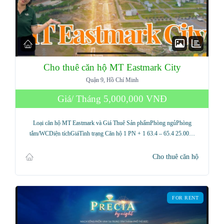
Cho thuê căn hộ MT Eastmark City
Quận 9, Hồ Chí Minh
Giá/ Tháng
5,000,000 VNĐ
Loại căn hộ MT Eastmark và Giá Thuê Sản phẩmPhòng ngủPhòng
tắm/WCDiện tíchGiáTình trạng Căn hộ 1 PN + 1 63.4 – 65.4 25.00…
Cho thuê căn hộ
FOR RENT