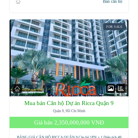
Bán căn hộ
FOR SALE
Mua bán Căn hộ Dự án Ricca Quận 9
Quận 9, Hồ Chí Minh
Giá bán
2,350,000,000 VNĐ
BẢNG GIÁ CĂN HỘ RICCA QUẬN 9 Căn hộ 1PN + 1 Diện tích 49