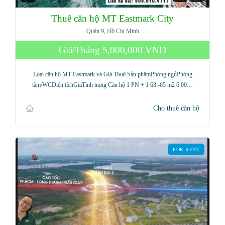
Thuê căn hộ MT Eastmark City
Quận 9, Hồ Chí Minh
Giá/Tháng
5,000,000 VNĐ
Loại căn hộ MT Eastmark và Giá Thuê Sản phẩmPhòng ngủPhòng
tắm/WCDiện tíchGiáTình trạng Căn hộ 1 PN + 1 63 -65 m2 6.00…
Cho thuê căn hộ
FOR RENT