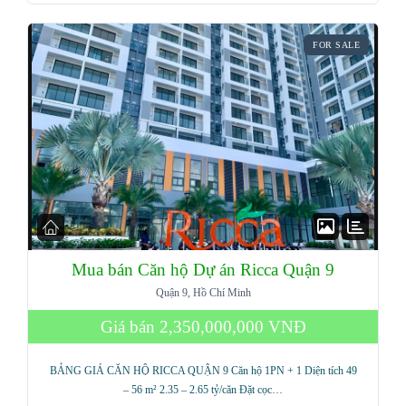
FOR SALE
Mua bán Căn hộ Dự án Ricca Quận 9
Quận 9, Hồ Chí Minh
Giá bán
2,350,000,000 VNĐ
BẢNG GIÁ CĂN HỘ RICCA QUẬN 9 Căn hộ 1PN + 1 Diện tích 49
– 56 m² 2.35 – 2.65 tỷ/căn Đặt cọc…