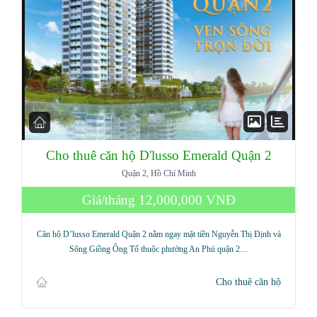
Cho thuê căn hộ D'lusso Emerald Quận 2
Quận 2, Hồ Chí Minh
Log in
Giá/tháng
12,000,000 VNĐ
Don't have an account?
Sign Up
Căn hộ D’lusso Emerald Quận 2 nằm ngay mặt tiền Nguyễn Thị Định và
Sông Giồng Ông Tố thuộc phường An Phú quận 2…
Username
Cho thuê căn hộ
Password