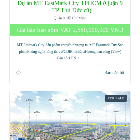
Dự án MT EastMark City TPHCM (Quận 9
- TP Thủ Đức cũ)
Quận 9, Hồ Chí Minh
Giá bán bao gồm VAT
2,560,000,000 VNĐ
MT Eastmark City Sản phẩm chuyển nhượng tại MT Eastmark City Sản
phẩmPhòng ngủPhòng tắm/WCDiện tíchGiáHướng ban công (View)
Căn hộ 1 PN +…
Bán căn hộ
FOR SALE