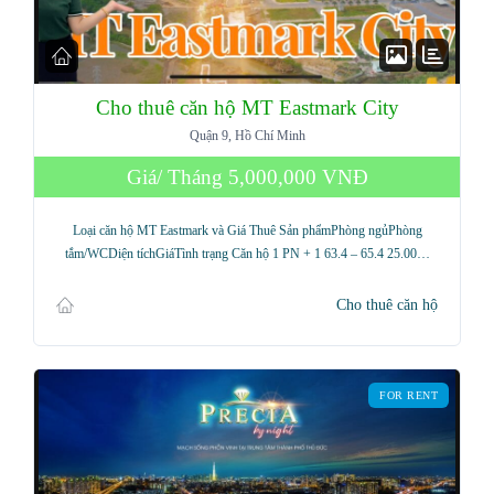
Cho thuê căn hộ MT Eastmark City
Quận 9, Hồ Chí Minh
Giá/ Tháng
5,000,000 VNĐ
Loại căn hộ MT Eastmark và Giá Thuê Sản phẩmPhòng ngủPhòng
tắm/WCDiện tíchGiáTình trạng Căn hộ 1 PN + 1 63.4 – 65.4 25.00…
Cho thuê căn hộ
FOR RENT