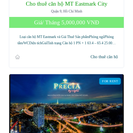
Cho thuê căn hộ MT Eastmark City
Quận 9, Hồ Chí Minh
Giá/ Tháng
5,000,000 VNĐ
Loại căn hộ MT Eastmark và Giá Thuê Sản phẩmPhòng ngủPhòng
tắm/WCDiện tíchGiáTình trạng Căn hộ 1 PN + 1 63.4 – 65.4 25.00…
Cho thuê căn hộ
FOR RENT