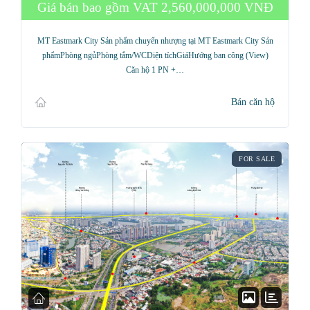
Giá bán bao gồm VAT
2,560,000,000 VNĐ
MT Eastmark City Sản phẩm chuyển nhượng tại MT Eastmark City Sản
phẩmPhòng ngủPhòng tắm/WCDiện tíchGiáHướng ban công (View)
Căn hộ 1 PN +…
Bán căn hộ
FOR SALE