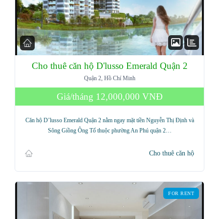
Cho thuê căn hộ D'lusso Emerald Quận 2
Quận 2, Hồ Chí Minh
Giá/tháng
12,000,000 VNĐ
Log in
Căn hộ D’lusso Emerald Quận 2 nằm ngay mặt tiền Nguyễn Thị Định và
Don't have an account?
Sign Up
Sông Giồng Ông Tố thuộc phường An Phú quận 2…
Username
Cho thuê căn hộ
Password
FOR RENT