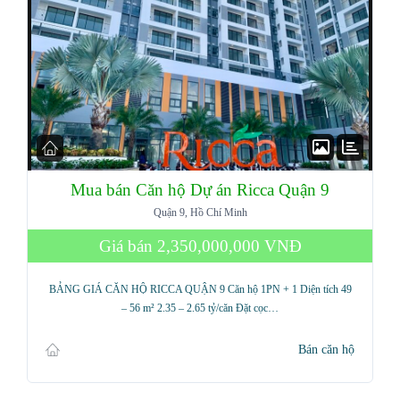
Mua bán Căn hộ Dự án Ricca Quận 9
Quận 9, Hồ Chí Minh
Giá bán
2,350,000,000 VNĐ
BẢNG GIÁ CĂN HỘ RICCA QUẬN 9 Căn hộ 1PN + 1 Diện tích 49
– 56 m² 2.35 – 2.65 tỷ/căn Đặt cọc…
Bán căn hộ