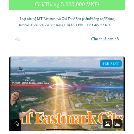
Giá/Tháng
5,000,000 VNĐ
Loại căn hộ MT Eastmark và Giá Thuê Sản phẩmPhòng ngủPhòng
tắm/WCDiện tíchGiáTình trạng Căn hộ 1 PN + 1 63 -65 m2 6.00…
Cho thuê căn hộ
FOR RENT