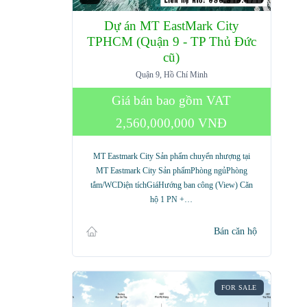
Dự án MT EastMark City
TPHCM (Quận 9 - TP Thủ Đức
cũ)
Quận 9, Hồ Chí Minh
Giá bán bao gồm VAT
2,560,000,000 VNĐ
MT Eastmark City Sản phẩm chuyển nhượng tại
MT Eastmark City Sản phẩmPhòng ngủPhòng
tắm/WCDiện tíchGiáHướng ban công (View) Căn
hộ 1 PN +…
Bán căn hộ
FOR SALE