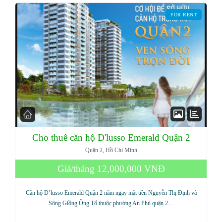
FOR RENT
Cho thuê căn hộ D'lusso Emerald Quận 2
Quận 2, Hồ Chí Minh
Log in
Giá/tháng
12,000,000 VNĐ
Don't have an account?
Sign Up
Căn hộ D’lusso Emerald Quận 2 nằm ngay mặt tiền Nguyễn Thị Định và
Username
Sông Giồng Ông Tố thuộc phường An Phú quận 2…