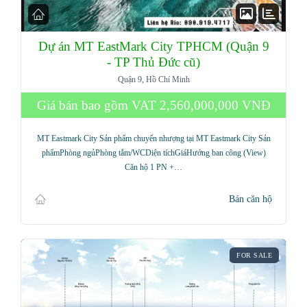
Dự án MT EastMark City TPHCM (Quận 9
- TP Thủ Đức cũ)
Quận 9, Hồ Chí Minh
Giá bán bao gồm VAT
2,560,000,000 VNĐ
MT Eastmark City Sản phẩm chuyển nhượng tại MT Eastmark City Sản
phẩmPhòng ngủPhòng tắm/WCDiện tíchGiáHướng ban công (View)
Căn hộ 1 PN +…
Bán căn hộ
FOR SALE