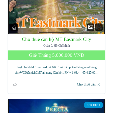
Cho thuê căn hộ MT Eastmark City
Quận 9, Hồ Chí Minh
Giá/ Tháng
5,000,000 VNĐ
Loại căn hộ MT Eastmark và Giá Thuê Sản phẩmPhòng ngủPhòng
tắm/WCDiện tíchGiáTình trạng Căn hộ 1 PN + 1 63.4 – 65.4 25.00…
Cho thuê căn hộ
FOR RENT