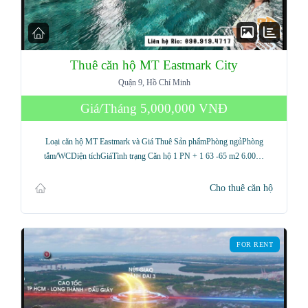
Thuê căn hộ MT Eastmark City
Quận 9, Hồ Chí Minh
Giá/Tháng
5,000,000 VNĐ
Loại căn hộ MT Eastmark và Giá Thuê Sản phẩmPhòng ngủPhòng
tắm/WCDiện tíchGiáTình trạng Căn hộ 1 PN + 1 63 -65 m2 6.00…
Cho thuê căn hộ
FOR RENT