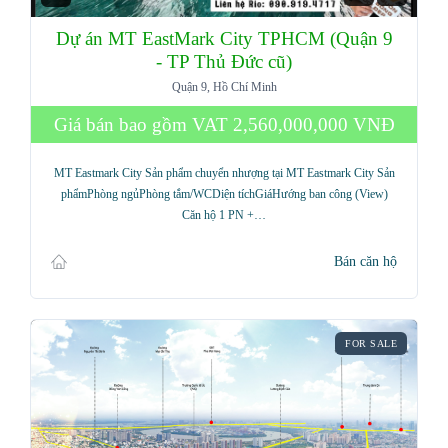
Dự án MT EastMark City TPHCM (Quận 9
- TP Thủ Đức cũ)
Quận 9, Hồ Chí Minh
Giá bán bao gồm VAT
2,560,000,000 VNĐ
MT Eastmark City Sản phẩm chuyển nhượng tại MT Eastmark City Sản
phẩmPhòng ngủPhòng tắm/WCDiện tíchGiáHướng ban công (View)
Căn hộ 1 PN +…
Bán căn hộ
FOR SALE