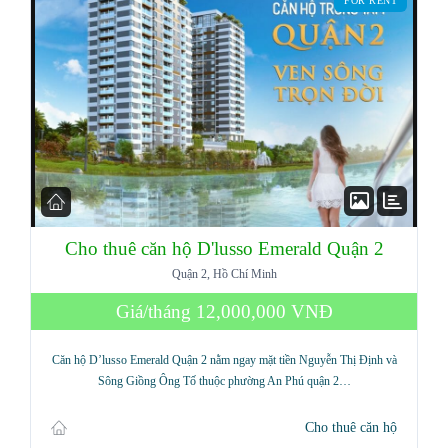
FOR RENT
Cho thuê căn hộ D'lusso Emerald Quận 2
Quận 2, Hồ Chí Minh
Log in
Giá/tháng
12,000,000 VNĐ
Don't have an account?
Sign Up
Căn hộ D’lusso Emerald Quận 2 nằm ngay mặt tiền Nguyễn Thị Định và
Username
Sông Giồng Ông Tố thuộc phường An Phú quận 2…
Cho thuê căn hộ