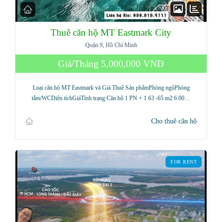
Thuê căn hộ MT Eastmark City
Quận 9, Hồ Chí Minh
Giá/Tháng
5,000,000 VNĐ
Loại căn hộ MT Eastmark và Giá Thuê Sản phẩmPhòng ngủPhòng
tắm/WCDiện tíchGiáTình trạng Căn hộ 1 PN + 1 63 -65 m2 6.00…
Cho thuê căn hộ
FOR RENT