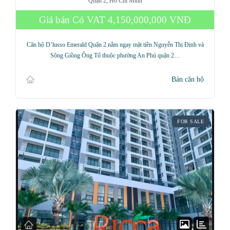
Quận 2, Hồ Chí Minh
Giá bán Có VAT
4,150,000,000 VNĐ
Căn hộ D’lusso Emerald Quận 2 nằm ngay mặt tiền Nguyễn Thị Định và
Sông Giồng Ông Tố thuộc phường An Phú quận 2…
Bán căn hộ
FOR SALE