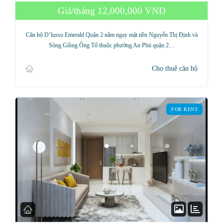
Don't have an account?
Sign Up
Giá/tháng
12,000,000 VNĐ
Username
Căn hộ D’lusso Emerald Quận 2 nằm ngay mặt tiền Nguyễn Thị Định và
Sông Giồng Ông Tố thuộc phường An Phú quận 2…
Password
Cho thuê căn hộ
LOGIN
FOR RENT
Lost your password?