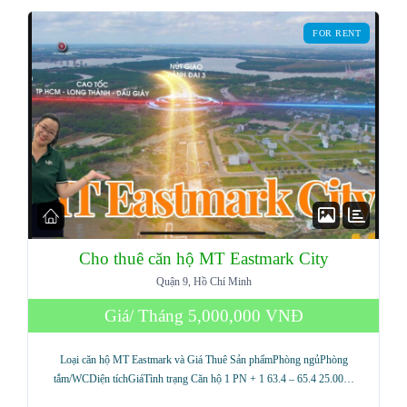
FOR RENT
Cho thuê căn hộ MT Eastmark City
Quận 9, Hồ Chí Minh
Giá/ Tháng
5,000,000 VNĐ
Loại căn hộ MT Eastmark và Giá Thuê Sản phẩmPhòng ngủPhòng
tắm/WCDiện tíchGiáTình trạng Căn hộ 1 PN + 1 63.4 – 65.4 25.00…