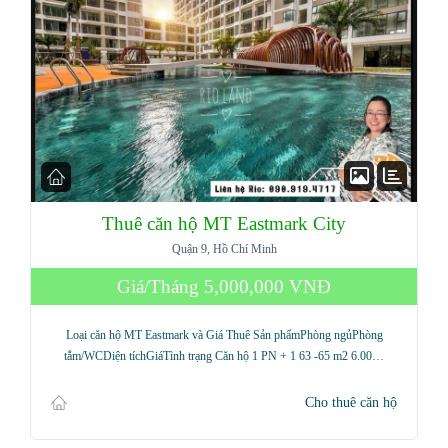
Thuê căn hộ MT Eastmark City
Quận 9, Hồ Chí Minh
Giá/Tháng
5,000,000 VNĐ
Loại căn hộ MT Eastmark và Giá Thuê Sản phẩmPhòng ngủPhòng
tắm/WCDiện tíchGiáTình trạng Căn hộ 1 PN + 1 63 -65 m2 6.00…
Cho thuê căn hộ