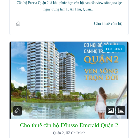
Căn hộ Precia Quận 2 là khu phức hợp căn hộ cao cấp view sông toạ lạc
ngay trung tâm P. An Phú, Quận…
Cho thuê căn hộ
FOR RENT
Cho thuê căn hộ D'lusso Emerald Quận 2
Log in
Quận 2, Hồ Chí Minh