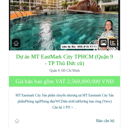
Dự án MT EastMark City TPHCM (Quận 9
- TP Thủ Đức cũ)
Quận 9, Hồ Chí Minh
Giá bán bao gồm VAT
2,560,000,000 VNĐ
MT Eastmark City Sản phẩm chuyển nhượng tại MT Eastmark City Sản
phẩmPhòng ngủPhòng tắm/WCDiện tíchGiáHướng ban công (View)
Căn hộ 1 PN +…
Bán căn hộ