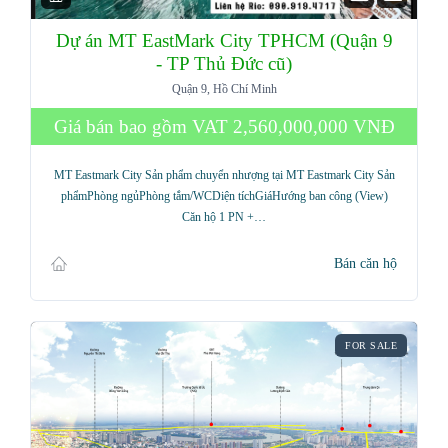
Dự án MT EastMark City TPHCM (Quận 9
- TP Thủ Đức cũ)
Quận 9, Hồ Chí Minh
Giá bán bao gồm VAT
2,560,000,000 VNĐ
MT Eastmark City Sản phẩm chuyển nhượng tại MT Eastmark City Sản
phẩmPhòng ngủPhòng tắm/WCDiện tíchGiáHướng ban công (View)
Căn hộ 1 PN +…
Bán căn hộ
FOR SALE