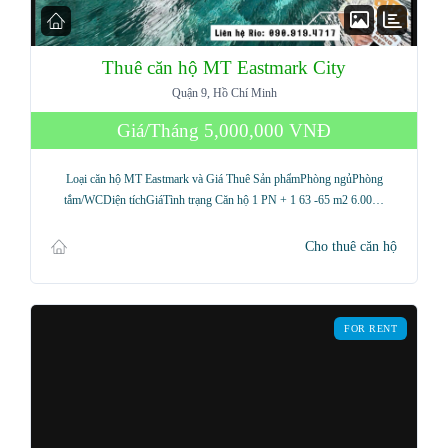
Thuê căn hộ MT Eastmark City
Quận 9, Hồ Chí Minh
Giá/Tháng
5,000,000 VNĐ
Loại căn hộ MT Eastmark và Giá Thuê Sản phẩmPhòng ngủPhòng
tắm/WCDiện tíchGiáTình trạng Căn hộ 1 PN + 1 63 -65 m2 6.00…
Cho thuê căn hộ
FOR RENT